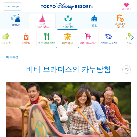
Language
즐겨찾기
도쿄
도쿄
예약/예매
HOME
호텔
디즈니랜드
디즈니씨
(영어)
파크 티켓
상품/숍
메뉴/레스토랑
퍼레이드/공연
캐릭터 그리팅
지도
어트랙션
어트랙션
비버 브라더스의 카누탐험