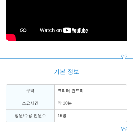
기본 정보
구역
크리터 컨트리
소요시간
약 10분
정원/수용 인원수
16명