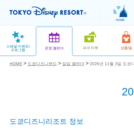
HOME
스페셜 이벤트/
파크 티켓
상품/숍
운영 캘린더
프로그램
HOME
도쿄디즈니랜드
일일 캘린더
2026년 11월 3일 도
2
お気に入り
도쿄디즈니리조트 정보