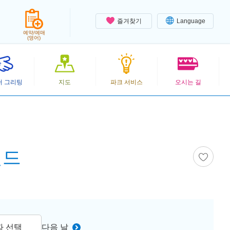
즐겨찾기
Language
예약/예매
(영어)
터 그리팅
지도
파크 서비스
오시는 길
랜드
짜 선택
다음 날