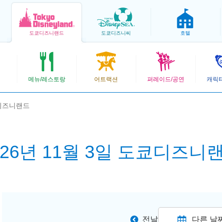
도쿄
디즈니랜드
도쿄
디즈니씨
호텔
메뉴/레스토랑
어트랙션
퍼레이드/공연
캐릭
쿄디즈니랜드
026년 11월 3일 도쿄디즈니
전날
다른 날