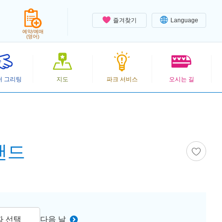
즐겨찾기
Language
예약/예매
(영어)
터 그리팅
지도
파크 서비스
오시는 길
랜드
짜 선택
다음 날