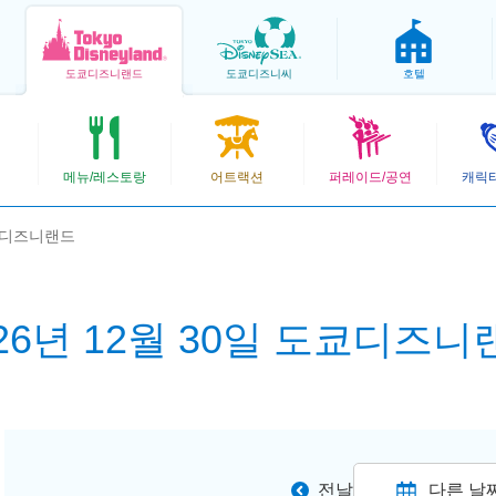
도쿄
디즈니랜드
도쿄
디즈니씨
호텔
메뉴/레스토랑
어트랙션
퍼레이드/공연
캐릭
도쿄디즈니랜드
026년 12월 30일 도쿄디즈니
전날
다른 날