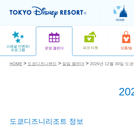
HOME
스페셜 이벤트/
파크 티켓
상품/숍
운영 캘린더
프로그램
HOME
도쿄디즈니랜드
일일 캘린더
2026년 12월 30일 
2
お気に入り
도쿄디즈니리조트 정보