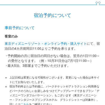
宿泊予約について
事前予約について
客室のみ
東京ディズニーリゾート・オンライン予約・購入サイト
にて、宿
泊日の4カ月前同日11:00よりご予約を承ります。
予約開始の月に宿泊日の同日がない場合は、翌月の1日11:00～
の受付となります。（例：10月31日分は7月1日11:00～）
最大5泊、3部屋までご予約いただけます。
上記日程は変更になる可能性がございます。変更になった場合は本サイ
トにてお知らせいたします。
宿泊予約時または予約後に、パークチケットやアトラクション利用券な
どパークのうれしいお楽しみをつけてアップグレードできるプラン「デ
ィズニーワンダフルバケーション」もございます（東京ディズニーシ
ー・ファンタジースプリングスホテル グランドシャトーは対象外）。
詳しくは
こちら
をご確認ください。