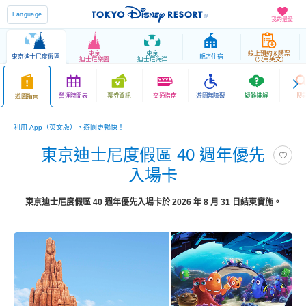
Language
我的最愛
東京
東京
線上預約＆購票
東京迪士尼度假區
飯店住宿
迪士尼樂園
迪士尼海洋
（只用英文）
營運時間表
票券資訊
交通指南
遊園無障礙
疑難排解
搜
遊園指南
利用 App（英文版），遊園更暢快！
東京迪士尼度假區 40 週年優先
入場卡
東京迪士尼度假區 40 週年優先入場卡於 2026 年 8 月 31 日結束實施。