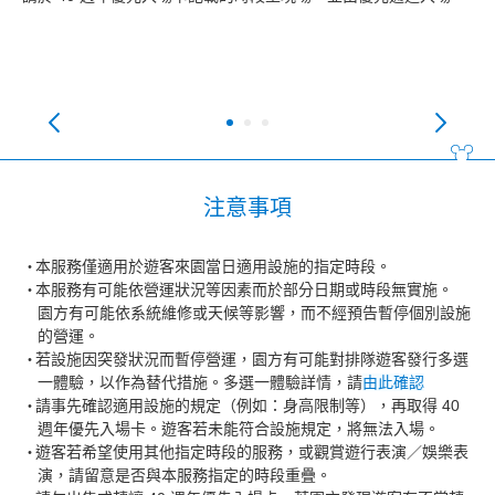
（
即
注意事項
本服務僅適用於遊客來園當日適用設施的指定時段。
本服務有可能依營運狀況等因素而於部分日期或時段無實施。
園方有可能依系統維修或天候等影響，而不經預告暫停個別設施
的營運。
若設施因突發狀況而暫停營運，園方有可能對排隊遊客發行多選
一體驗，以作為替代措施。多選一體驗詳情，請
由此確認
請事先確認適用設施的規定（例如：身高限制等），再取得 40
週年優先入場卡。遊客若未能符合設施規定，將無法入場。
遊客若希望使用其他指定時段的服務，或觀賞遊行表演／娛樂表
演，請留意是否與本服務指定的時段重疊。