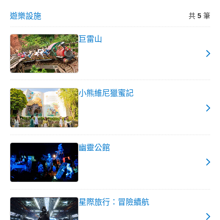
遊樂設施
共
5
筆
巨雷山
小熊維尼獵蜜記
幽靈公館
星際旅行：冒險續航