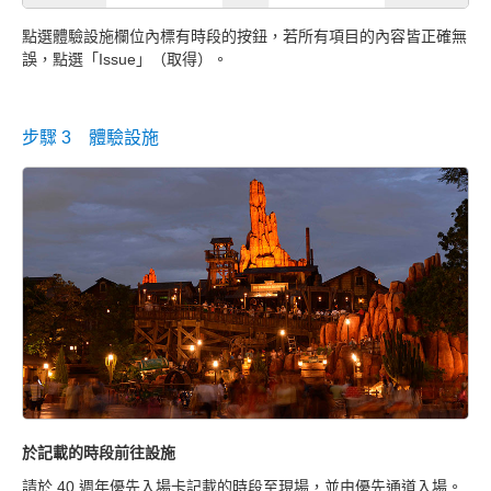
點選體驗設施欄位內標有時段的按鈕，若所有項目的內容皆正確無
誤，點選「Issue」（取得）。
步驟 3 體驗設施
於記載的時段前往設施
顯
維
請於 40 週年優先入場卡記載的時段至現場，並由優先通道入場。
開