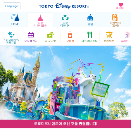
Language
즐겨찾기
도쿄
도쿄
예약/예매
HOME
호텔
디즈니랜드
디즈니씨
(영어)
스페셜 이벤트/
운영 캘린더
파크 티켓
상품/숍
메뉴/레스토랑
어트랙션
퍼레이드
프로그램
도쿄디즈니랜드에 오신 것을 환영합니다!