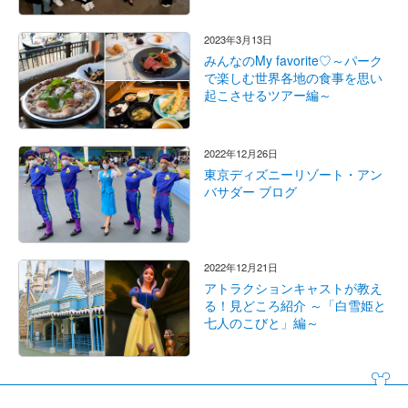
2023年3月13日
みんなのMy favorite♡～パーク
で楽しむ世界各地の食事を思い
起こさせるツアー編～
2022年12月26日
東京ディズニーリゾート・アン
バサダー ブログ
2022年12月21日
アトラクションキャストが教え
る！見どころ紹介 ～「白雪姫と
七人のこびと」編～