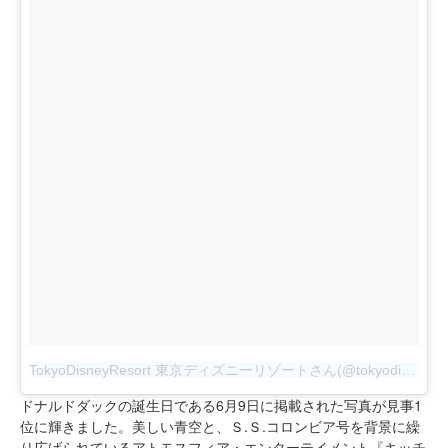
TokyoDisneyResort 東京ディズニーリゾートさん(@tokyodisneyresort_official)が投稿した写真
ドナルドダックの誕生日である6月9日に掲載された写真が見事1
位に輝きました。美しい青空と、Ｓ.Ｓ.コロンビア号を背景に繰
り広げられているアトモスフィア・エンターテイメント『キッチ