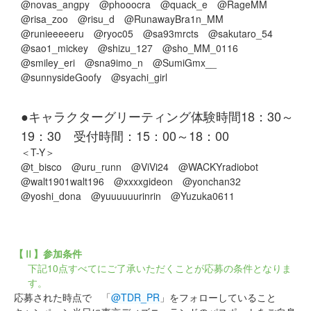
@novas_angpy @phooocra @quack_e @RageMM
@risa_zoo @risu_d @RunawayBra1n_MM
@runieeeeeru @ryoc05 @sa93mrcts @sakutaro_54
@sao1_mickey @shizu_127 @sho_MM_0116
@smiley_eri @sna9imo_n @SumiGmx__
@sunnysideGoofy @syachi_girl
●キャラクターグリーティング体験時間18：30～
19：30 受付時間：15：00～18：00
＜T-Y＞
@t_bisco @uru_runn @ViVi24 @WACKYradiobot
@walt1901walt196 @xxxxgideon @yonchan32
@yoshi_dona @yuuuuuurinrin @Yuzuka0611
【Ⅱ】参加条件
下記10点すべてにご了承いただくことが応募の条件となりま
す。
応募された時点で 「
@TDR_PR
」をフォローしていること