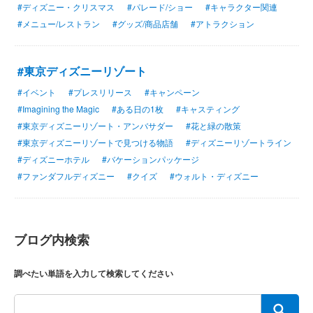
#ディズニー・クリスマス
#パレード/ショー
#キャラクター関連
#メニュー/レストラン
#グッズ/商品店舗
#アトラクション
#東京ディズニーリゾート
#イベント
#プレスリリース
#キャンペーン
#Imagining the Magic
#ある日の1枚
#キャスティング
#東京ディズニーリゾート・アンバサダー
#花と緑の散策
#東京ディズニーリゾートで見つける物語
#ディズニーリゾートライン
#ディズニーホテル
#バケーションパッケージ
#ファンダフルディズニー
#クイズ
#ウォルト・ディズニー
ブログ内検索
調べたい単語を入力して検索してください