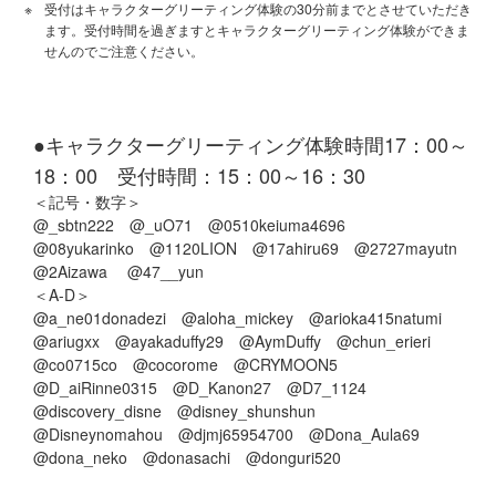
受付はキャラクターグリーティング体験の30分前までとさせていただき
ます。受付時間を過ぎますとキャラクターグリーティング体験ができま
せんのでご注意ください。
●キャラクターグリーティング体験時間17：00～
18：00 受付時間：15：00～16：30
＜記号・数字＞
@_sbtn222 @_uO71 @0510keiuma4696
@08yukarinko @1120LION @17ahiru69 @2727mayutn
@2Aizawa @47__yun
＜A-D＞
@a_ne01donadezi @aloha_mickey @arioka415natumi
@ariugxx @ayakaduffy29 @AymDuffy @chun_erieri
@co0715co @cocorome @CRYMOON5
@D_aiRinne0315 @D_Kanon27 @D7_1124
@discovery_disne @disney_shunshun
@Disneynomahou @djmj65954700 @Dona_Aula69
@dona_neko @donasachi @donguri520