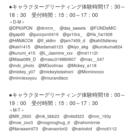
●キャラクターグリーティング体験時間17：30～
18：30 受付時間：15：00～17：00
＜D-M＞
@DP63PON @drmrm_ @dss_sweets @FUNDisMIC
@gapd0 @guccyon0419 @gv10ra_ @Ha_ha1928
@HANACO8 @if_sk8m @jam7459_d @kah05disney
@kairi1415 @kedama0123 @kiyo_akg @kurokuma824
@kurumi_415 @L_Jasmine_xxx @m41112t
@Masa089_D @masu319880607 @max__047
@mdc_photo @MGoofmax @Mickey_a118
@mickey_y07 @mickeytoisshoni @Micmincoco
@minniexoyou @miurandisco
●キャラクターグリーティング体験時間18：00～
19：00 受付時間：15：00～17：30
＜M-T＞
@MK_2920 @mk_bbb23 @mktd323 @mm_193y
@moe_zoo3 @mogmoghug_d @nahominnie
@Nanaaamii73 @nanaoriori2 @naricdcd @nnc0112