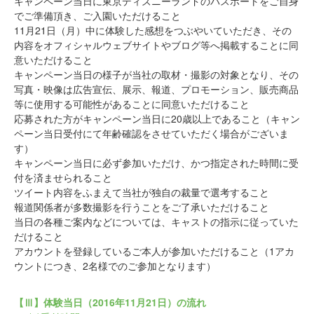
キャンペーン当日に東京ディズニーランドのパスポートをご自身
でご準備頂き、ご入園いただけること
11月21日（月）中に体験した感想をつぶやいていただき、その
内容をオフィシャルウェブサイトやブログ等へ掲載することに同
意いただけること
キャンペーン当日の様子が当社の取材・撮影の対象となり、その
写真・映像は広告宣伝、展示、報道、プロモーション、販売商品
等に使用する可能性があることに同意いただけること
応募された方がキャンペーン当日に20歳以上であること（キャン
ペーン当日受付にて年齢確認をさせていただく場合がございま
す）
キャンペーン当日に必ず参加いただけ、かつ指定された時間に受
付を済ませられること
ツイート内容をふまえて当社が独自の裁量で選考すること
報道関係者が多数撮影を行うことをご了承いただけること
当日の各種ご案内などについては、キャストの指示に従っていた
だけること
アカウントを登録しているご本人が参加いただけること（1アカ
ウントにつき、2名様でのご参加となります）
【Ⅲ】体験当日（2016年11月21日）の流れ