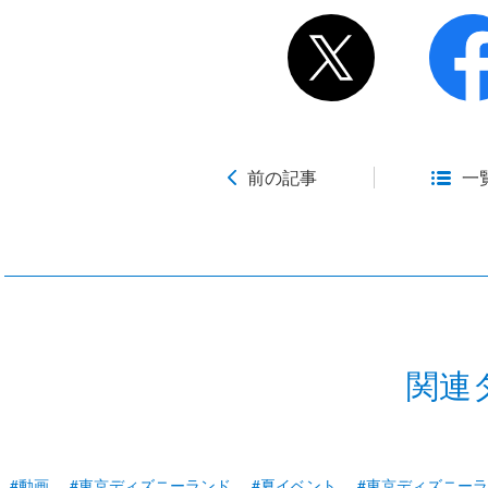
前の記事
一
関連
#動画
#東京ディズニーランド
#夏イベント
#東京ディズニー