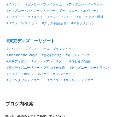
#イベント
#ピクサー・プレイタイム
#ディズニー・イースター
#ディズニー・パイレーツ・サマー
#ディズニー・ハロウィーン
#ディズニー・クリスマス
#パレード/ショー
#キャラクター関連
#メニュー/レストラン
#グッズ/商品店舗
#アトラクション
#東京ディズニーリゾート
#イベント
#プレスリリース
#キャンペーン
#Imagining the Magic
#ある日の1枚
#キャスティング
#東京ディズニーリゾート・アンバサダー
#花と緑の散策
#東京ディズニーリゾートで見つける物語
#ディズニーリゾートライン
#ディズニーホテル
#バケーションパッケージ
#ファンダフルディズニー
#クイズ
#ウォルト・ディズニー
ブログ内検索
調べたい単語を入力して検索してください