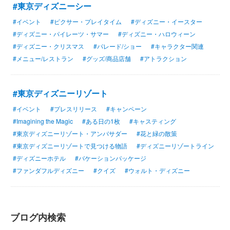
#東京ディズニーシー
#イベント
#ピクサー・プレイタイム
#ディズニー・イースター
#ディズニー・パイレーツ・サマー
#ディズニー・ハロウィーン
#ディズニー・クリスマス
#パレード/ショー
#キャラクター関連
#メニュー/レストラン
#グッズ/商品店舗
#アトラクション
#東京ディズニーリゾート
#イベント
#プレスリリース
#キャンペーン
#Imagining the Magic
#ある日の1枚
#キャスティング
#東京ディズニーリゾート・アンバサダー
#花と緑の散策
#東京ディズニーリゾートで見つける物語
#ディズニーリゾートライン
#ディズニーホテル
#バケーションパッケージ
#ファンダフルディズニー
#クイズ
#ウォルト・ディズニー
ブログ内検索