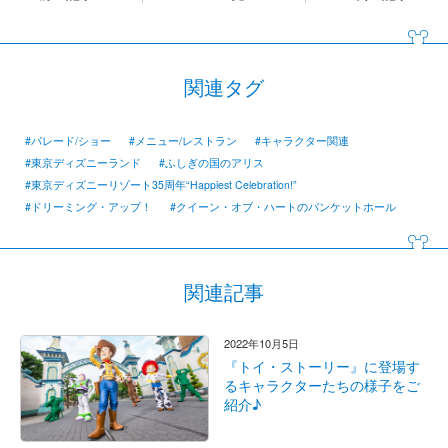
関連タグ
#パレード/ショー
#メニュー/レストラン
#キャラクター関連
#東京ディズニーランド
#ふしぎの国のアリス
#東京ディズニーリゾート35周年“Happiest Celebration!”
#ドリーミング・アップ！
#クイーン・オブ・ハートのバンケットホール
関連記事
2022年10月5日
『トイ・ストーリー』に登場す
るキャラクターたちの様子をご
紹介♪