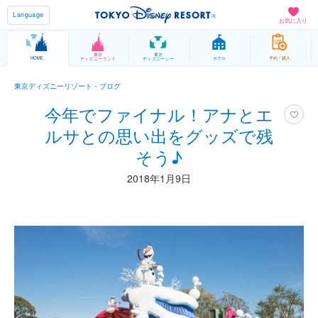
Language
お気に入り
東京
東京
HOME
ホテル
予約 / 購入
ディズニーランド
ディズニーシー
東京ディズニーリゾート・ブログ
今年でファイナル！アナとエ
ルサとの思い出をグッズで残
そう♪
2018年1月9日