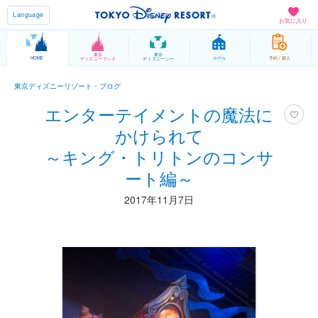
Language
お気に入り
東京
東京
HOME
ホテル
予約 / 購入
ディズニーランド
ディズニーシー
東京ディズニーリゾート・ブログ
エンターテイメントの魔法に
かけられて
～キング・トリトンのコンサ
ート編～
2017年11月7日