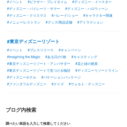
#イベント
#ピクサー・プレイタイム
#ディズニー・イースター
#ディズニー・パイレーツ・サマー
#ディズニー・ハロウィーン
#ディズニー・クリスマス
#パレード/ショー
#キャラクター関連
#メニュー/レストラン
#グッズ/商品店舗
#アトラクション
#東京ディズニーリゾート
#イベント
#プレスリリース
#キャンペーン
#Imagining the Magic
#ある日の1枚
#キャスティング
#東京ディズニーリゾート・アンバサダー
#花と緑の散策
#東京ディズニーリゾートで見つける物語
#ディズニーリゾートライン
#ディズニーホテル
#バケーションパッケージ
#ファンダフルディズニー
#クイズ
#ウォルト・ディズニー
ブログ内検索
調べたい単語を入力して検索してください