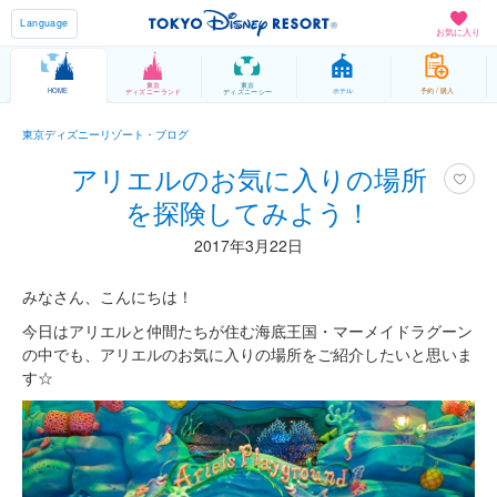
Language
お気に入り
東京
東京
HOME
ホテル
予約 / 購入
ディズニーランド
ディズニーシー
東京ディズニーリゾート・ブログ
アリエルのお気に入りの場所
を探険してみよう！
2017年3月22日
みなさん、こんにちは！
今日はアリエルと仲間たちが住む海底王国・マーメイドラグーン
の中でも、アリエルのお気に入りの場所をご紹介したいと思いま
す☆