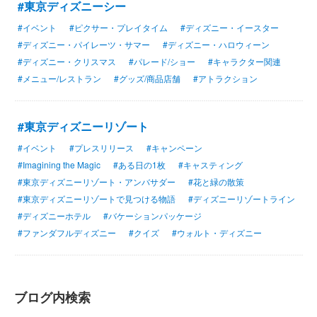
#東京ディズニーシー
#イベント
#ピクサー・プレイタイム
#ディズニー・イースター
#ディズニー・パイレーツ・サマー
#ディズニー・ハロウィーン
#ディズニー・クリスマス
#パレード/ショー
#キャラクター関連
#メニュー/レストラン
#グッズ/商品店舗
#アトラクション
#東京ディズニーリゾート
#イベント
#プレスリリース
#キャンペーン
#Imagining the Magic
#ある日の1枚
#キャスティング
#東京ディズニーリゾート・アンバサダー
#花と緑の散策
#東京ディズニーリゾートで見つける物語
#ディズニーリゾートライン
#ディズニーホテル
#バケーションパッケージ
#ファンダフルディズニー
#クイズ
#ウォルト・ディズニー
ブログ内検索