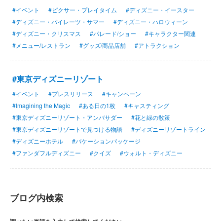
#イベント
#ピクサー・プレイタイム
#ディズニー・イースター
#ディズニー・パイレーツ・サマー
#ディズニー・ハロウィーン
#ディズニー・クリスマス
#パレード/ショー
#キャラクター関連
#メニュー/レストラン
#グッズ/商品店舗
#アトラクション
#東京ディズニーリゾート
#イベント
#プレスリリース
#キャンペーン
#Imagining the Magic
#ある日の1枚
#キャスティング
#東京ディズニーリゾート・アンバサダー
#花と緑の散策
#東京ディズニーリゾートで見つける物語
#ディズニーリゾートライン
#ディズニーホテル
#バケーションパッケージ
#ファンダフルディズニー
#クイズ
#ウォルト・ディズニー
ブログ内検索