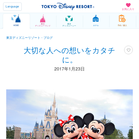
Language
お気に入り
東京
東京
HOME
ホテル
予約 / 購入
ディズニーランド
ディズニーシー
東京ディズニーリゾート・ブログ
大切な人への想いをカタチ
に。
2017年1月23日