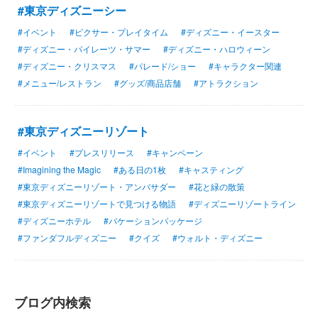
#東京ディズニーシー
#イベント
#ピクサー・プレイタイム
#ディズニー・イースター
#ディズニー・パイレーツ・サマー
#ディズニー・ハロウィーン
#ディズニー・クリスマス
#パレード/ショー
#キャラクター関連
#メニュー/レストラン
#グッズ/商品店舗
#アトラクション
#東京ディズニーリゾート
#イベント
#プレスリリース
#キャンペーン
#Imagining the Magic
#ある日の1枚
#キャスティング
#東京ディズニーリゾート・アンバサダー
#花と緑の散策
#東京ディズニーリゾートで見つける物語
#ディズニーリゾートライン
#ディズニーホテル
#バケーションパッケージ
#ファンダフルディズニー
#クイズ
#ウォルト・ディズニー
ブログ内検索