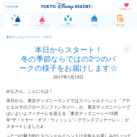
Language
お気に入り
東京
東京
HOME
ホテル
予約 / 購入
ディズニーランド
ディズニーシー
東京ディズニーリゾート・ブログ
本日からスタート！
冬の季節ならではの2つのパ
ークの様子をお届けします☆
2017年1月13日
みなさん、こんにちは！
本日から、東京ディズニーランドではスペシャルイベント「アナ
とエルサのフローズンファンタジー」が、東京ディズニーシーで
はいよいよフィナーレを迎える「東京ディズニーシー15周
年“ザ・イヤー・オブ・ウィッシュ”～グランドフィナーレ～」が
スタートしました♪
ふたつの魅力的なスペシャルイベントは今年もお楽しみがいっぱ