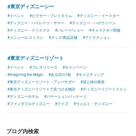
#東京ディズニーシー
#イベント
#ピクサー・プレイタイム
#ディズニー・イースター
#ディズニー・パイレーツ・サマー
#ディズニー・ハロウィーン
#ディズニー・クリスマス
#パレード/ショー
#キャラクター関連
#メニュー/レストラン
#グッズ/商品店舗
#アトラクション
#東京ディズニーリゾート
#イベント
#プレスリリース
#キャンペーン
#Imagining the Magic
#ある日の1枚
#キャスティング
#東京ディズニーリゾート・アンバサダー
#花と緑の散策
#東京ディズニーリゾートで見つける物語
#ディズニーリゾートライン
#ディズニーホテル
#バケーションパッケージ
#ファンダフルディズニー
#クイズ
#ウォルト・ディズニー
ブログ内検索