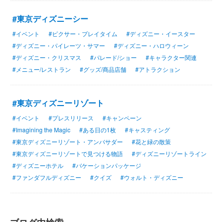
#東京ディズニーシー
#イベント
#ピクサー・プレイタイム
#ディズニー・イースター
#ディズニー・パイレーツ・サマー
#ディズニー・ハロウィーン
#ディズニー・クリスマス
#パレード/ショー
#キャラクター関連
#メニュー/レストラン
#グッズ/商品店舗
#アトラクション
#東京ディズニーリゾート
#イベント
#プレスリリース
#キャンペーン
#Imagining the Magic
#ある日の1枚
#キャスティング
#東京ディズニーリゾート・アンバサダー
#花と緑の散策
#東京ディズニーリゾートで見つける物語
#ディズニーリゾートライン
#ディズニーホテル
#バケーションパッケージ
#ファンダフルディズニー
#クイズ
#ウォルト・ディズニー