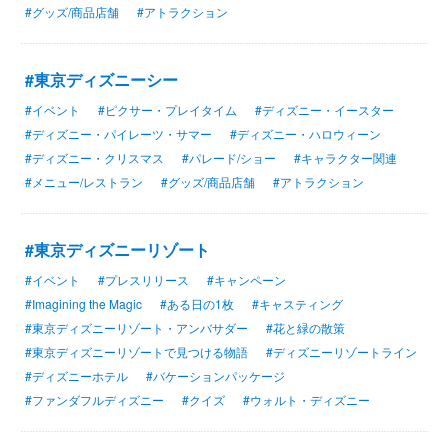
#グッズ/商品店舗
#アトラクション
#東京ディズニーシー
#イベント
#ピクサー・プレイタイム
#ディズニー・イースター
#ディズニー・パイレーツ・サマー
#ディズニー・ハロウィーン
#ディズニー・クリスマス
#パレード/ショー
#キャラクター関連
#メニュー/レストラン
#グッズ/商品店舗
#アトラクション
#東京ディズニーリゾート
#イベント
#プレスリリース
#キャンペーン
#Imagining the Magic
#ある日の1枚
#キャスティング
#東京ディズニーリゾート・アンバサダー
#花と緑の散策
#東京ディズニーリゾートで見つける物語
#ディズニーリゾートライン
#ディズニーホテル
#バケーションパッケージ
#ファンダフルディズニー
#クイズ
#ウォルト・ディズニー