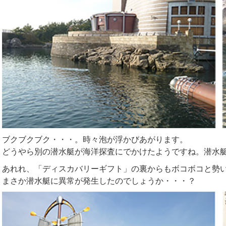
ブクブクブク・・・。時々泡が浮かびあがります。
どうやら別の潜水艇が海洋探査にでかけたようですね。潜水
あれれ、「ディスカバリーギフト」の裏からもボコボコと勢
まさか潜水艇に異常が発生したのでしょうか・・・？