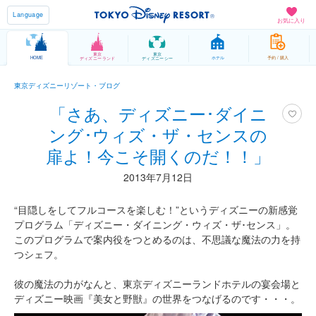
Language
お気に入り
東京
東京
HOME
ホテル
予約 / 購入
ディズニーランド
ディズニーシー
東京ディズニーリゾート・ブログ
「さあ、ディズニー･ダイニ
ング･ウィズ・ザ・センスの
扉よ！今こそ開くのだ！！」
2013年7月12日
“目隠しをしてフルコースを楽しむ！”というディズニーの新感覚
プログラム「ディズニー・ダイニング・ウィズ・ザ･センス」。
このプログラムで案内役をつとめるのは、不思議な魔法の力を持
つシェフ。
彼の魔法の力がなんと、東京ディズニーランドホテルの宴会場と
ディズニー映画『美女と野獣』の世界をつなげるのです・・・。