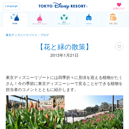
Language
お気に入り
東京
東京
HOME
ホテル
予約 / 購入
ディズニーランド
ディズニーシー
東京ディズニーリゾート・ブログ
【花と緑の散策】
2013年1月21日
東京ディズニーリゾートには四季折々に見頃を迎える植物がたく
さん！今の季節に東京ディズニーシーで見ることができる植物を
担当者のコメントとともに紹介します。