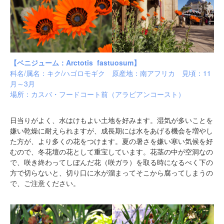
【ベニジューム：Arctotis fastuosum】
科名/属名：キク/ハゴロモギク 原産地：南アフリカ 見頃：11
月～3月
場所：
カスバ・フードコート前（
アラビアンコースト）
日当りがよく、水はけもよい土地を好みます。湿気が多いことを
嫌い乾燥に耐えられますが、成長期には水をあげる機会を増やし
た方が、より多くの花をつけます。夏の暑さを嫌い寒い気候を好
むので、冬花壇の花として重宝しています。花茎の中が空洞なの
で、咲き終わってしぼんだ花（咲ガラ）を取る時になるべく下の
方で切らないと、切り口に水が溜まってそこから腐ってしまうの
で、ご注意ください。