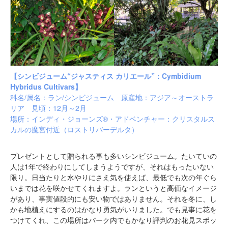
【シンビジューム“ジャスティス カリエール”：Cymbidium
Hybridus Cultivars】
科名/属名：ラン/シンビジューム 原産地：アジア～オーストラ
リア 見頃：12月～2月
場所：インディ・ジョーンズ®・アドベンチャー：クリスタルス
カルの魔宮付近（
ロストリバーデルタ
）
プレゼントとして贈られる事も多いシンビジューム。たいていの
人は1年で終わりにしてしまうようですが、それはもったいない
限り。日当たりと水やりにさえ気を使えば、最低でも次の年ぐら
いまでは花を咲かせてくれますよ。ランというと高価なイメージ
があり、事実値段的にも安い物ではありません。それを冬に、し
かも地植えにするのはかなり勇気がいりました。でも見事に花を
つけてくれ、この場所はパーク内でもかなり評判のお花見スポッ