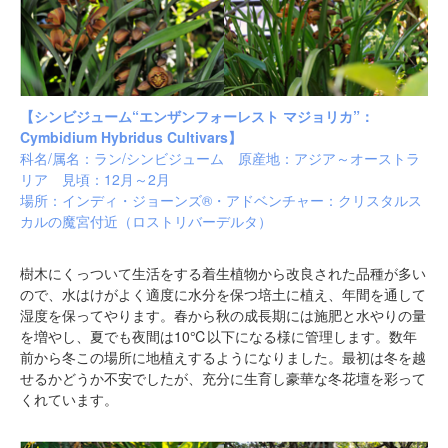
【シンビジューム“エンザンフォーレスト マジョリカ”：
Cymbidium Hybridus Cultivars】
科名/属名：ラン/シンビジューム 原産地：アジア～オーストラ
リア 見頃：12月～2月
場所：インディ・ジョーンズ®・アドベンチャー：クリスタルス
カルの魔宮付近（
ロストリバーデルタ
）
樹木にくっついて生活をする着生植物から改良された品種が多い
ので、水はけがよく適度に水分を保つ培土に植え、年間を通して
湿度を保ってやります。春から秋の成長期には施肥と水やりの量
を増やし、夏でも夜間は10℃以下になる様に管理します。数年
前から冬この場所に地植えするようになりました。最初は冬を越
せるかどうか不安でしたが、充分に生育し豪華な冬花壇を彩って
くれています。