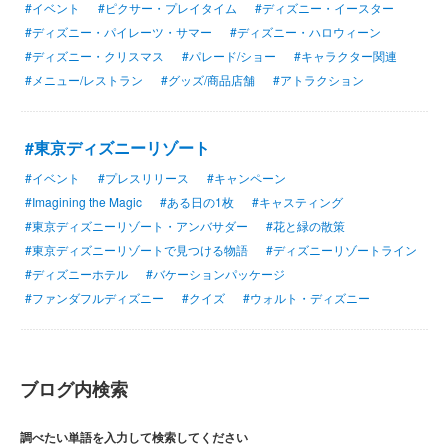
#イベント
#ピクサー・プレイタイム
#ディズニー・イースター
#ディズニー・パイレーツ・サマー
#ディズニー・ハロウィーン
#ディズニー・クリスマス
#パレード/ショー
#キャラクター関連
#メニュー/レストラン
#グッズ/商品店舗
#アトラクション
#東京ディズニーリゾート
#イベント
#プレスリリース
#キャンペーン
#Imagining the Magic
#ある日の1枚
#キャスティング
#東京ディズニーリゾート・アンバサダー
#花と緑の散策
#東京ディズニーリゾートで見つける物語
#ディズニーリゾートライン
#ディズニーホテル
#バケーションパッケージ
#ファンダフルディズニー
#クイズ
#ウォルト・ディズニー
ブログ内検索
調べたい単語を入力して検索してください