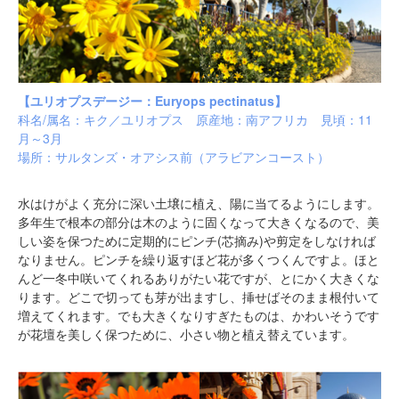
【ユリオプスデージー：Euryops pectinatus】
科名/属名：キク／ユリオプス 原産地：南アフリカ 見頃：11
月～3月
場所：
サルタンズ・オアシス前（
アラビアンコースト）
水はけがよく充分に深い土壌に植え、陽に当てるようにします。
多年生で根本の部分は木のように固くなって大きくなるので、美
しい姿を保つために定期的にピンチ(芯摘み)や剪定をしなければ
なりません。ピンチを繰り返すほど花が多くつくんですよ。ほと
んど一冬中咲いてくれるありがたい花ですが、とにかく大きくな
ります。どこで切っても芽が出ますし、挿せばそのまま根付いて
増えてくれます。でも大きくなりすぎたものは、かわいそうです
が花壇を美しく保つために、小さい物と植え替えています。