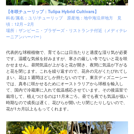
【冬咲チューリップ：Tulipa Hybrid Cultivars】
科名/属名：ユリ/チューリップ 原産地：地中海沿岸地方 見
頃：12月～2月
場所：
ザンビーニ・ブラザーズ・リストランテ付近（
メディテレ
ーニアンハーバー）
代表的な球根植物で、育てるには日当たりと適度な湿り気が必要
です。温暖な気候を好みますが、寒さの厳しい冬でないと花を咲
かせません。昼間気温が上がると花が開き、夜間に気温が下がる
と花を閉じます。これを繰り返すので、花弁の元がくたびれてし
まい、花は１週間ほどしか持たないのです。東京ディズニーシー
では、真冬に咲かせるためにオーストラリアから球根を輸入し
て、国内で冷蔵庫に入れて低温感応させています。その後温室で
栽培して、植えつけるのは11月末ごろ。昼でも夜でも気温が低い
時期なので成長は遅く、花びらが開いたり閉じたりしないので、
花が1カ月以上ももってくれます。