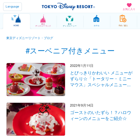
Language
お気に入り
東京
東京
HOME
ホテル
予約 / 購入
ディズニーランド
ディズニーシー
東京ディズニーリゾート・ブログ
#スーベニア付きメニュー
2022年1月11日
とびっきりかわいい メニューが
ずらり☆「トータリー・ミニー
マウス」スペシャルメニュー...
2021年9月14日
ゴーストのいたずら！？ハロウ
ィーンのメニューをご紹介☆