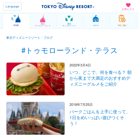
Language
お気に入り
東京
東京
HOME
ホテル
予約 / 購入
ディズニーランド
ディズニーシー
東京ディズニーリゾート・ブログ
#トゥモローランド・テラス
2022年3月4日
いつ、どこで、何を食べる？ 朝
から夜まで大満足のおすすめデ
ィズニーグルメをご紹介
2018年7月25日
パークごはんを上手に使って、
1日をめいっぱい遊びつくそ
う！