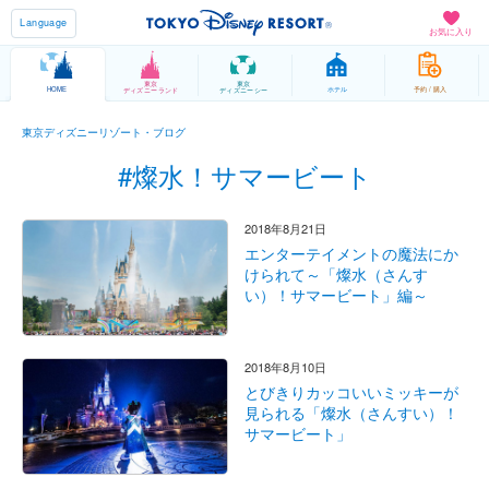
Language
お気に入り
東京
東京
HOME
ホテル
予約 / 購入
ディズニーランド
ディズニーシー
東京ディズニーリゾート・ブログ
#燦水！サマービート
2018年8月21日
エンターテイメントの魔法にか
けられて～「燦水（さんす
い）！サマービート」編～
2018年8月10日
とびきりカッコいいミッキーが
見られる「燦水（さんすい）！
サマービート」