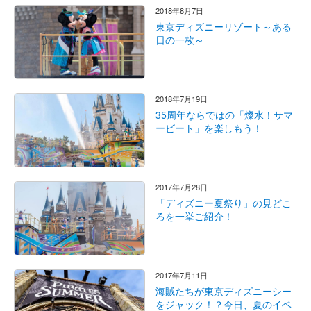
2018年8月7日
東京ディズニーリゾート～ある
日の一枚～
2018年7月19日
35周年ならではの「燦水！サマ
ービート」を楽しもう！
2017年7月28日
「ディズニー夏祭り」の見どこ
ろを一挙ご紹介！
2017年7月11日
海賊たちが東京ディズニーシー
をジャック！？今日、夏のイベ