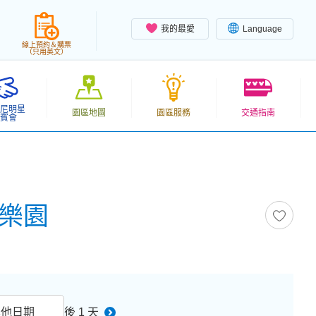
我的最愛
Language
線上預約＆購票
（只用英文）
尼明星
園區地圖
園區服務
交通指南
賓會
尼樂園
其他日期
後 1 天