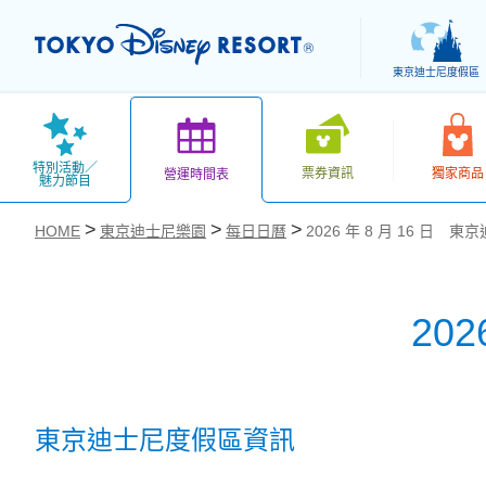
東京迪士尼度假區
特別活動／
票券資訊
獨家商品
營運時間表
魅力節目
HOME
東京迪士尼樂園
每日日曆
2026 年 8 月 16 日 
20
お気に入り
東京迪士尼度假區資訊