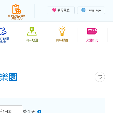
我的最愛
Language
線上預約＆購票
（只用英文）
尼明星
園區地圖
園區服務
交通指南
賓會
尼樂園
其他日期
後 1 天