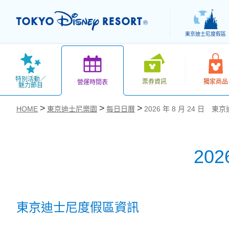
東京迪士尼度假區
特別活動／
票券資訊
獨家商品
營運時間表
魅力節目
HOME
東京迪士尼樂園
每日日曆
2026 年 8 月 24 日 
20
お気に入り
東京迪士尼度假區資訊