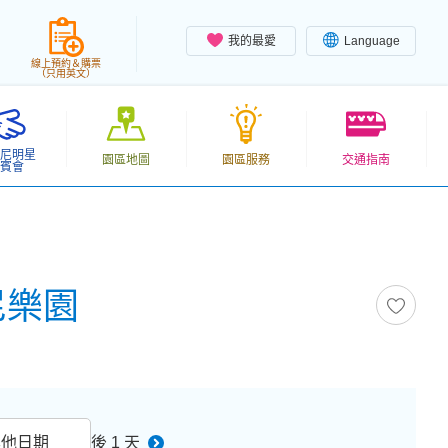
我的最愛
Language
線上預約＆購票
（只用英文）
尼明星
園區地圖
園區服務
交通指南
賓會
士尼樂園
其他日期
後 1 天