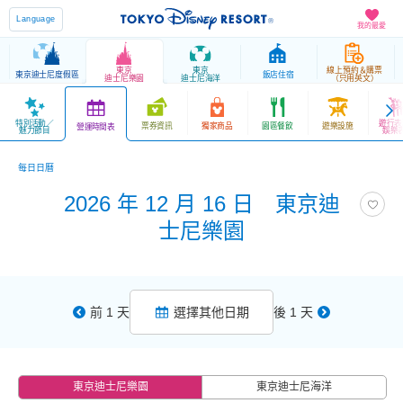
Language
我的最愛
東京
東京
線上預約＆購票
東京迪士尼度假區
飯店住宿
迪士尼樂園
迪士尼海洋
（只用英文）
特別活動／
遊行表
票券資訊
獨家商品
園區餐飲
遊樂設施
營運時間表
魅力節目
娛樂
每日日曆
2026 年 12 月 16 日 東京迪
士尼樂園
前 1 天
選擇其他日期
後 1 天
東京迪士尼樂園
東京迪士尼海洋