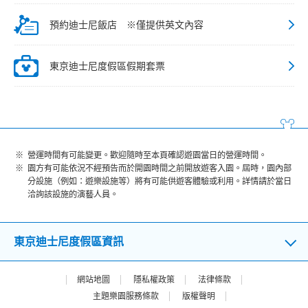
預約迪士尼飯店 ※僅提供英文內容
東京迪士尼度假區假期套票
營運時間有可能變更。歡迎隨時至本頁確認遊園當日的營運時間。
園方有可能依況不經預告而於開園時間之前開放遊客入園。屆時，園內部
分設施（例如：遊樂設施等）將有可能供遊客體驗或利用。詳情請於當日
洽詢該設施的演藝人員。
東京迪士尼度假區資訊
網站地圖
隱私權政策
法律條款
主題樂園服務條款
版權聲明