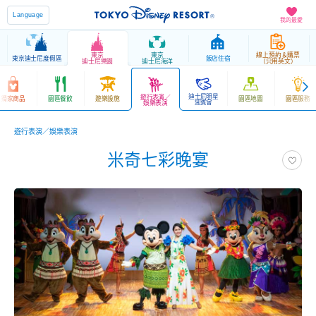
Language
我的最愛
東京
東京
線上預約＆購票
東京迪士尼度假區
飯店住宿
迪士尼樂園
迪士尼海洋
（只用英文）
迪士尼明星
遊行表演／
獨家商品
園區餐飲
遊樂設施
園區地圖
園區服務
迎賓會
娛樂表演
遊行表演／娛樂表演
米奇七彩晚宴