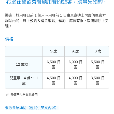
希望在餐飲秀餐廳用餐的遊客，須事先預約。
遊客可於用餐日前 1 個月～用餐前 1 日由東京迪士尼度假區官方
網站內的「線上預約＆購票網站」預約。席位有限，額滿即停止受
理。
價格
S 席
A 席
B 席
6,500 日
6,000 日
5,500 日
12 歲以上
圓
圓
圓
兒童票：4 歲～11
4,500 日
4,000 日
3,500 日
歲
圓
圓
圓
售價已包含餐點費用
餐飲介紹詳情（僅提供英文內容）