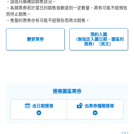
・請由月曆確認銷售狀況。
・各類票券若於當日的銷售張數達到一定數量，將有可能不經預告
而停止銷售。
・售罄的票券亦有可能不經預告而再次銷售。
預約入園
變更票券
（無指定入園日期、園區的
票券）（英文）
搜尋園區票券
由日期搜尋
由票券種類搜尋