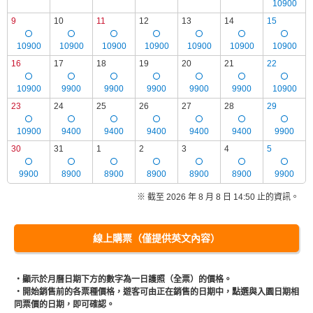
10900
9
10
11
12
13
14
15
10900
10900
10900
10900
10900
10900
10900
16
17
18
19
20
21
22
10900
9900
9900
9900
9900
9900
10900
23
24
25
26
27
28
29
10900
9400
9400
9400
9400
9400
9900
30
31
1
2
3
4
5
9900
8900
8900
8900
8900
8900
9900
※ 截至 2026 年 8 月 8 日 14:50 止的資訊。
線上購票（僅提供英文內容）
・顯示於月曆日期下方的數字為一日護照（全票）的價格。
・開始銷售前的各票種價格，遊客可由正在銷售的日期中，點選與入園日期相
同票價的日期，即可確認。