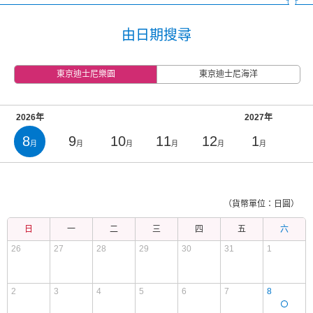
由日期搜尋
東京迪士尼樂園
東京迪士尼海洋
2026年
2027年
8
9
10
11
12
1
月
月
月
月
月
月
（貨幣單位：日圓）
日
一
二
三
四
五
六
26
27
28
29
30
31
1
2
3
4
5
6
7
8