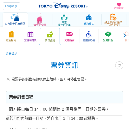
Language
我的最愛
東京
東京
線上預約＆購票
東京迪士尼度假區
飯店住宿
迪士尼樂園
迪士尼海洋
（只用英文）
遊園指南
營運時間表
交通指南
遊園無障礙
疑難排解
搜
票券資訊
票券資訊
票券資訊
當票券的銷售張數抵達上限時，園方將停止售票。
票券銷售日程
園方將自每日 14：00 起銷售 2 個月後同一日期的票券。
※若月份內無同一日期，將自次月 1 日 14：00 起銷售。