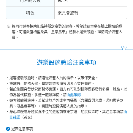
可容納人數
90 名
特色
乘具會旋轉
經同行遊客協助能維持穩定姿勢的遊客、希望讓孩童坐在膝上體驗的遊
客，可搭乘座椅型乘具「皇家馬車」體驗本遊樂設施。詳情請洽演藝人
員。
遊樂設施體驗注意事項
遊客體驗設施時，請遵從演藝人員的指示，以確保安全。
設施有可能依天候、舉辦娛樂表演等因素而暫停營運。
若設施因突發狀況而暫停營運，園方有可能對排隊遊客發行多選一體驗，以
作為替代措施。多選一體驗詳情，請
由此確認
遊客體驗設施時，若希望於戶外或室內攝影（含開啟閃光燈、照明燈等器
具、液晶螢幕等），請隨時遵從演藝人員的指示。
身心障礙或身體狀況不佳的遊客前來東京迪士尼度假區時，其注意事項請
由
此確認
（英文）
遊園注意事項