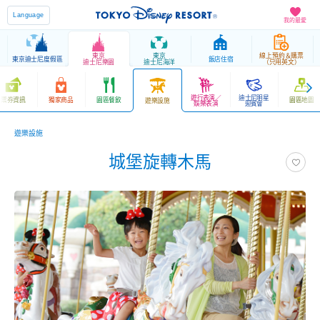
Language
我的最愛
東京
東京
線上預約＆購票
東京迪士尼度假區
飯店住宿
迪士尼樂園
迪士尼海洋
（只用英文）
遊行表演／
迪士尼明星
票券資訊
獨家商品
園區餐飲
園區地圖
遊樂設施
娛樂表演
迎賓會
遊樂設施
城堡旋轉木馬