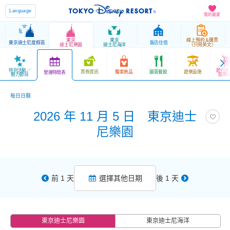
Language
我的最愛
東京
東京
線上預約＆購票
東京迪士尼度假區
飯店住宿
迪士尼樂園
迪士尼海洋
（只用英文）
特別活動／
遊行表
票券資訊
獨家商品
園區餐飲
遊樂設施
營運時間表
魅力節目
娛樂
每日日曆
2026 年 11 月 5 日 東京迪士
尼樂園
前 1 天
選擇其他日期
後 1 天
東京迪士尼樂園
東京迪士尼海洋