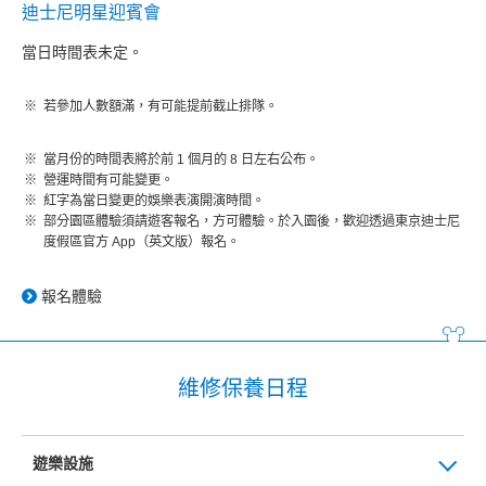
迪士尼明星迎賓會
當日時間表未定。
若參加人數額滿，有可能提前截止排隊。
當月份的時間表將於前 1 個月的 8 日左右公布。
營運時間有可能變更。
紅字為當日變更的娛樂表演開演時間。
部分園區體驗須請遊客報名，方可體驗。於入園後，歡迎透過東京迪士尼
度假區官方 App（英文版）報名。
報名體驗
維修保養日程
遊樂設施