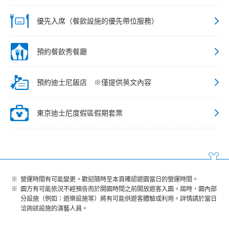
優先入席（餐飲設施的優先帶位服務）
預約餐飲秀餐廳
預約迪士尼飯店 ※僅提供英文內容
東京迪士尼度假區假期套票
營運時間有可能變更。歡迎隨時至本頁確認遊園當日的營運時間。
園方有可能依況不經預告而於開園時間之前開放遊客入園。屆時，園內部
分設施（例如：遊樂設施等）將有可能供遊客體驗或利用。詳情請於當日
洽詢該設施的演藝人員。