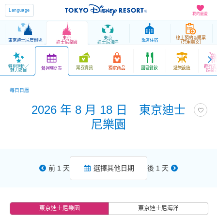
Language
我的最愛
東京
東京
線上預約＆購票
東京迪士尼度假區
飯店住宿
迪士尼樂園
迪士尼海洋
（只用英文）
特別活動／
遊行表
票券資訊
獨家商品
園區餐飲
遊樂設施
營運時間表
魅力節目
娛樂
每日日曆
2026 年 8 月 18 日 東京迪士
尼樂園
前 1 天
選擇其他日期
後 1 天
東京迪士尼樂園
東京迪士尼海洋