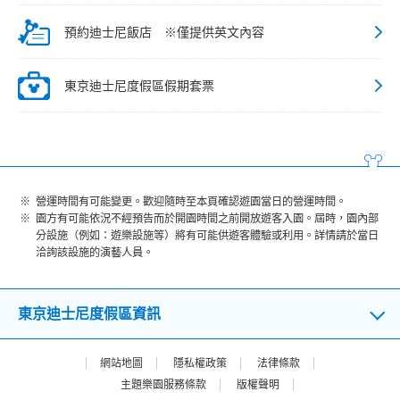
預約迪士尼飯店 ※僅提供英文內容
東京迪士尼度假區假期套票
營運時間有可能變更。歡迎隨時至本頁確認遊園當日的營運時間。
園方有可能依況不經預告而於開園時間之前開放遊客入園。屆時，園內部
分設施（例如：遊樂設施等）將有可能供遊客體驗或利用。詳情請於當日
洽詢該設施的演藝人員。
東京迪士尼度假區資訊
網站地圖
隱私權政策
法律條款
主題樂園服務條款
版權聲明