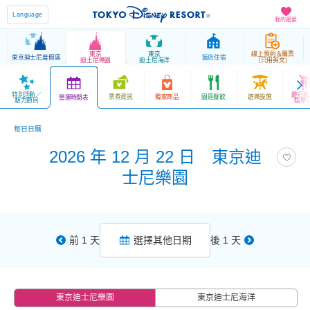
Language
我的最愛
東京
東京
線上預約＆購票
東京迪士尼度假區
飯店住宿
迪士尼樂園
迪士尼海洋
（只用英文）
特別活動／
遊行表
票券資訊
獨家商品
園區餐飲
遊樂設施
營運時間表
魅力節目
娛樂
每日日曆
2026 年 12 月 22 日 東京迪
士尼樂園
前 1 天
選擇其他日期
後 1 天
東京迪士尼樂園
東京迪士尼海洋