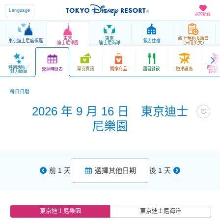
Language
我的最愛
東京
東京
線上預約＆購票
東京迪士尼度假區
飯店住宿
迪士尼樂園
迪士尼海洋
（只用英文）
特別活動／
遊行表
票券資訊
獨家商品
園區餐飲
遊樂設施
營運時間表
魅力節目
娛樂
每日日曆
2026 年 9 月 16 日 東京迪士
尼樂園
前 1 天
選擇其他日期
後 1 天
東京迪士尼樂園
東京迪士尼海洋