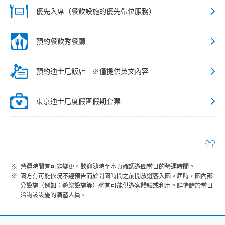
優先入席（餐飲設施的優先帶位服務）
預約餐飲秀餐廳
預約迪士尼飯店 ※僅提供英文內容
東京迪士尼度假區假期套票
營運時間有可能變更。歡迎隨時至本頁確認遊園當日的營運時間。
園方有可能依況不經預告而於開園時間之前開放遊客入園。屆時，園內部
分設施（例如：遊樂設施等）將有可能供遊客體驗或利用。詳情請於當日
洽詢該設施的演藝人員。