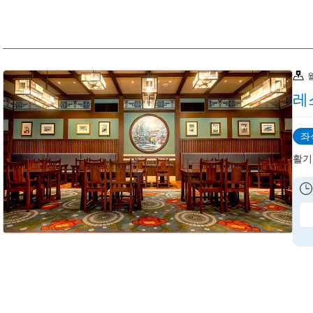
레
좌
활기