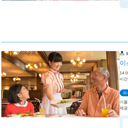
이
14
시간
좌
기품
제공