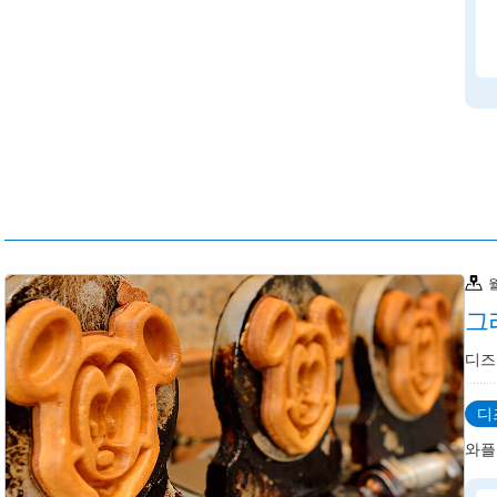
그
디즈
디
와플