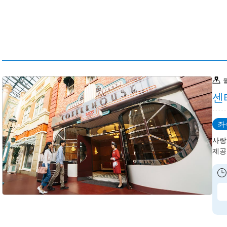
센
좌
사랑
제공