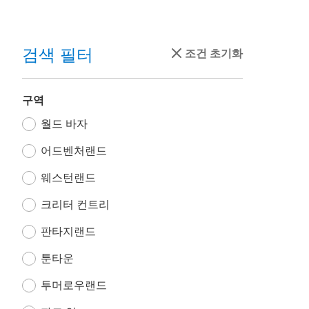
검색 필터
조건 초기화
구역
월드 바자
어드벤처랜드
웨스턴랜드
크리터 컨트리
판타지랜드
툰타운
투머로우랜드