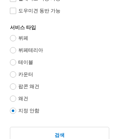
도우미견 동반 가능
서비스 타입
뷔페
뷔페테리아
테이블
카운터
팝콘 왜건
왜건
지정 안함