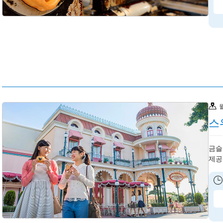
스
금슬
제공: 