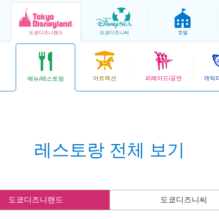
도쿄
디즈니랜드
도쿄
디즈니씨
호텔
어트랙션
퍼레이드/공연
캐릭
메뉴/레스토랑
레스토랑 전체 보기
도쿄디즈니랜드
도쿄디즈니씨