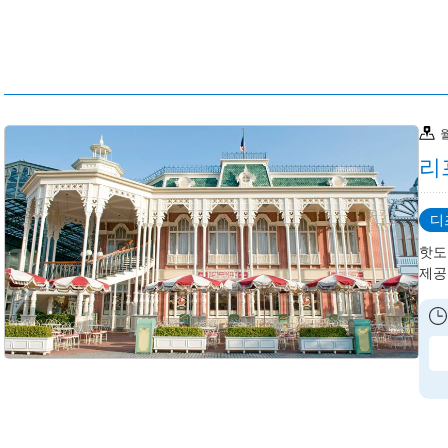
리
디
핫도
제공: 