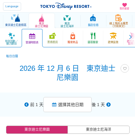
Language
我的最愛
東京
東京
線上預約＆購票
東京迪士尼度假區
飯店住宿
迪士尼樂園
迪士尼海洋
（只用英文）
特別活動／
遊行表
票券資訊
獨家商品
園區餐飲
遊樂設施
營運時間表
魅力節目
娛樂
每日日曆
2026 年 12 月 6 日 東京迪士
尼樂園
前 1 天
選擇其他日期
後 1 天
東京迪士尼樂園
東京迪士尼海洋