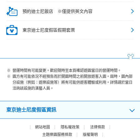
預約迪士尼飯店 ※僅提供英文內容
東京迪士尼度假區假期套票
營運時間有可能變更。歡迎隨時至本頁確認遊園當日的營運時間。
園方有可能依況不經預告而於開園時間之前開放遊客入園。屆時，園內部
分設施（例如：遊樂設施等）將有可能供遊客體驗或利用。詳情請於當日
洽詢該設施的演藝人員。
東京迪士尼度假區資訊
網站地圖
隱私權政策
法律條款
主題樂園服務條款
版權聲明