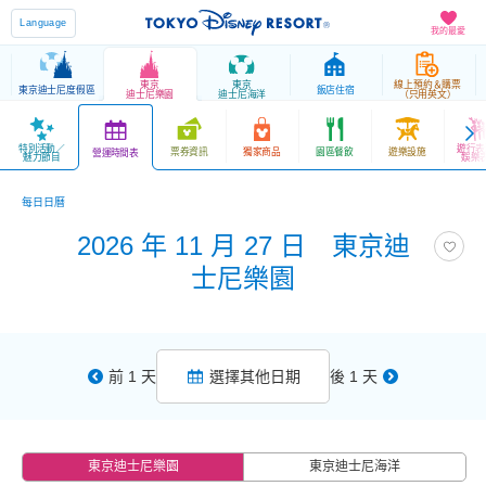
Language
我的最愛
東京
東京
線上預約＆購票
東京迪士尼度假區
飯店住宿
迪士尼樂園
迪士尼海洋
（只用英文）
特別活動／
遊行表
票券資訊
獨家商品
園區餐飲
遊樂設施
營運時間表
魅力節目
娛樂
每日日曆
2026 年 11 月 27 日 東京迪
士尼樂園
前 1 天
選擇其他日期
後 1 天
東京迪士尼樂園
東京迪士尼海洋