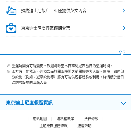
預約迪士尼飯店 ※僅提供英文內容
東京迪士尼度假區假期套票
營運時間有可能變更。歡迎隨時至本頁確認遊園當日的營運時間。
園方有可能依況不經預告而於開園時間之前開放遊客入園。屆時，園內部
分設施（例如：遊樂設施等）將有可能供遊客體驗或利用。詳情請於當日
洽詢該設施的演藝人員。
東京迪士尼度假區資訊
網站地圖
隱私權政策
法律條款
主題樂園服務條款
版權聲明