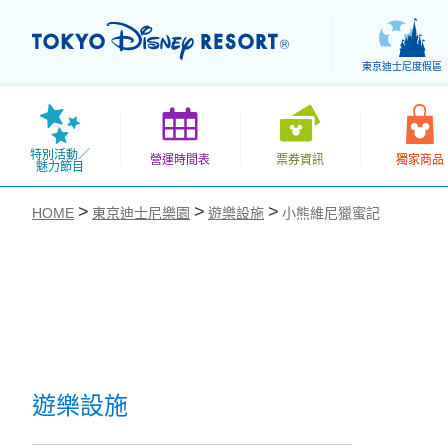
東京迪士尼度假區
特別活動／
營運時間表
票券資訊
獨家商品
魅力節目
HOME
東京迪士尼樂園
遊樂設施
小熊維尼獵蜜記
お気に入り
遊樂設施