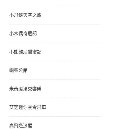
小飛俠天空之旅
小木偶奇遇記
小熊維尼獵蜜記
幽靈公館
米奇魔法交響樂
艾芝迷你雲霄飛車
高飛遊漆屋