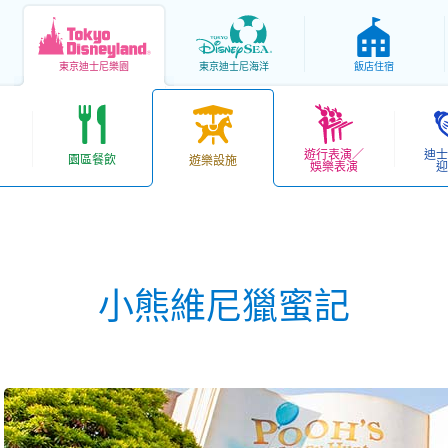
東京
迪士尼樂園
東京
迪士尼海洋
飯店住宿
遊行表演／
迪士
園區餐飲
遊樂設施
娛樂表演
迎
小熊維尼獵蜜記