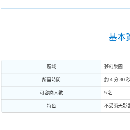
基本
區域
夢幻樂園
所需時間
約 4 分 30 
可容納人數
5 名
特色
不受雨天影