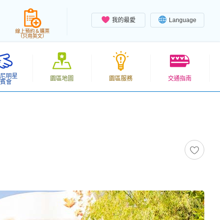
我的最愛
Language
線上預約＆購票
（只用英文）
尼明星
園區地圖
園區服務
交通指南
賓會