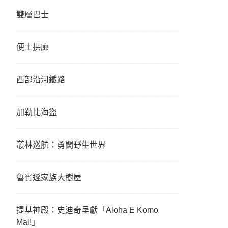
雙層巴士
便士拱廊
西部沿河鐵路
加勒比海盜
叢林巡航：勇闖野生世界
魯賓遜家族大樹屋
提基神殿：史迪奇呈獻「Aloha E Komo
Mai!」