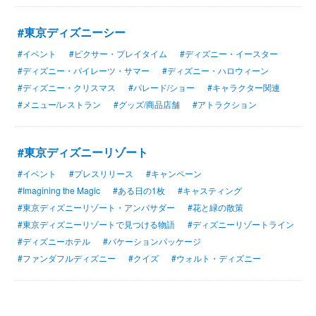
#東京ディズニーシー
#イベント
#ピクサー・プレイタイム
#ディズニー・イースター
#ディズニー・パイレーツ・サマー
#ディズニー・ハロウィーン
#ディズニー・クリスマス
#パレード/ショー
#キャラクター関連
#メニュー/レストラン
#グッズ/商品店舗
#アトラクション
#東京ディズニーリゾート
#イベント
#プレスリリース
#キャンペーン
#Imagining the Magic
#ある日の1枚
#キャスティング
#東京ディズニーリゾート・アンバサダー
#花と緑の散策
#東京ディズニーリゾートで見つける物語
#ディズニーリゾートライン
#ディズニーホテル
#バケーションパッケージ
#ファンダフルディズニー
#クイズ
#ウォルト・ディズニー