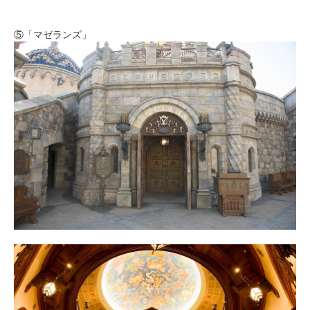
⑤「マゼランズ」