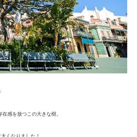
年
存在感を放つこの大きな樹。
。
す太くなりました！