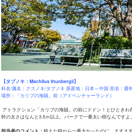
【タブノキ：Machilus thunbergii】
科名/属名：クスノキ/タブノキ 原産地：日本～中国 見頃：通
場所：「カリブの海賊」前（アドベンチャーランド）
アトラクション「カリブの海賊」の前にドドン！とひときわ
幹の太さはなんと3.5ｍ以上。パークで一番太い樹なんですよ
担当者のコメント：
植えた時から一番太かったのに、ますま