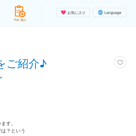
お気に入り
Language
予約 / 購入
をご紹介♪
～
います。
では？という