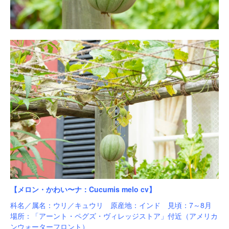
【メロン・かわい〜ナ：Cucumis melo cv】
科名／属名：ウリ／キュウリ 原産地：インド 見頃：7～8月
場所：「アーント・ペグズ・ヴィレッジストア」付近（アメリカ
ンウォーターフロント）