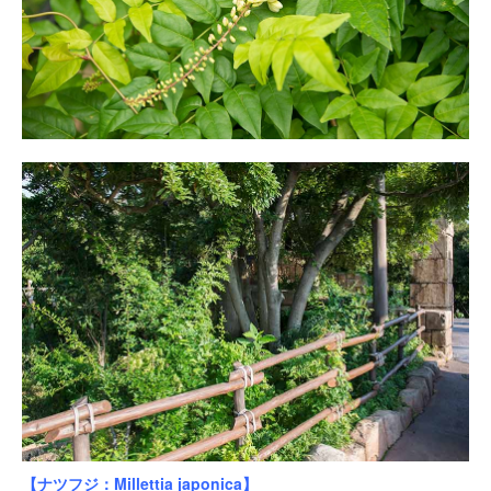
【ナツフジ：Millettia japonica】