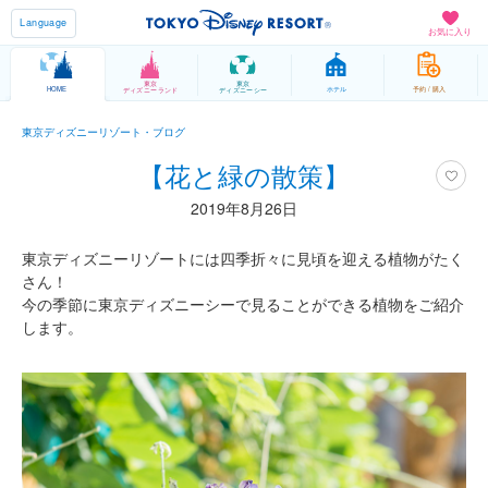
Language
お気に入り
東京
東京
HOME
ホテル
予約 / 購入
ディズニーランド
ディズニーシー
東京ディズニーリゾート・ブログ
【花と緑の散策】
2019年8月26日
東京ディズニーリゾートには四季折々に見頃を迎える植物がたく
さん！
今の季節に東京ディズニーシーで見ることができる植物をご紹介
します。