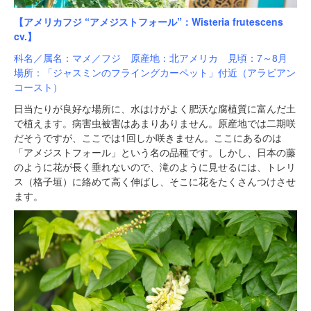
【アメリカフジ “アメジストフォール”：Wisteria frutescens
cv.】
科名／属名：マメ／フジ 原産地：北アメリカ 見頃：7～8月
場所：「ジャスミンのフライングカーペット」付近（アラビアン
コースト）
日当たりが良好な場所に、水はけがよく肥沃な腐植質に富んだ土
で植えます。病害虫被害はあまりありません。原産地では二期咲
だそうですが、ここでは1回しか咲きません。ここにあるのは
「アメジストフォール」という名の品種です。しかし、日本の藤
のように花が長く垂れないので、滝のように見せるには、トレリ
ス（格子垣）に絡めて高く伸ばし、そこに花をたくさんつけさせ
ます。