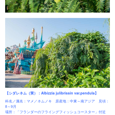
【シダレネム（実）：Albizzia julibrissin var.pendula】
科名／属名：マメ／ネムノキ 原産地：中東～南アジア 見頃：
8～9月
場所：「フランダーのフライングフィッシュコースター」付近