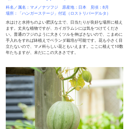
科名／属名：マメ／ナツフジ 原産地：日本 見頃：8月
場所：「ハンガーステージ」付近（ロストリバーデルタ）
水はけと水持ちのよい肥沃な土で、日当たりが良好な場所に植え
ます。丈夫な植物ですが、カイガラムシには気をつけてくださ
い。普通のフジのように大きくツルを伸ばさないので、こまめに
手入れをすれば鉢植えでベランダ栽培が可能です。花も小さく目
立たないので、マメ科らしい花ともいえます。ここに植えて10数
年たちますが、未だにこの大きさです。