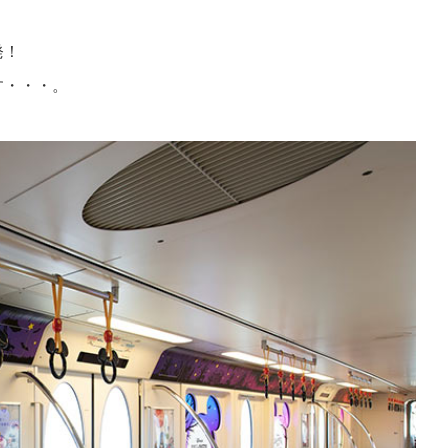
発！
す・・・。