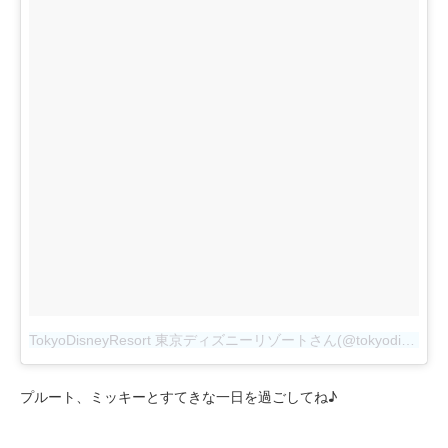
TokyoDisneyResort 東京ディズニーリゾートさん(@tokyodisneyresort_official)がシェアした投稿
プルート、ミッキーとすてきな一日を過ごしてね♪